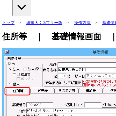
トップ
>
経審大臣®フリー版
>
操作方法
>
基礎情
住所等 ｜ 基礎情報画面 