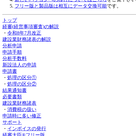
フリー版と製品版は相互にデータ交換可能
です。
トップ
経審(経営事項審査)の解説
・
令和8年7月改正
建設業財務諸表の解説
分析申請
申請手順
分析手数料
新設法人の申請
申請書
・
処理の区分①
・
処理の区分②
結果通知書
必要書類
建設業財務諸表
・
消費税の扱い
申請時に多い修正
サポート
・
インボイスの発行
経審大臣®フリー版