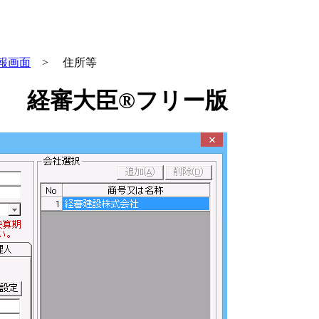
報画面
> 住所等
｜ 経審大臣®フリー版