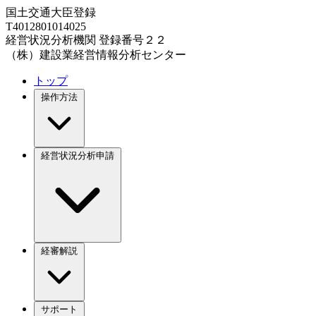
国土交通大臣登録
T4012801014025
経営状況分析機関 登録番号２２
（株）建設業経営情報分析センター
トップ
操作方法
経営状況分析申請
経審解説
サポート