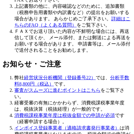
上記書類の他に、内容確認などのために、追加書類
（税務申告用書類や内訳書など）の提出をお願いする
場合があります。 あらかじめご了承下さい。
詳細はこ
ちらのFAQ（よくある質問）
をご覧下さい。
ＦＡＸでお送り頂いた内容が
不鮮明な場合
には、再送
信して頂くか、 メール添付、または郵送による再送を
お願いする場合があります。 申請書等は、
メール添付
で送付
されることをお勧めします。
お知らせ・ご注意
弊社
経営状況分析機関（登録番号22）
では、
分析手数
料8,800円（税込）
です。
審査がスムーズに進むポイントはこちら
をご覧下さ
い。
経審受審の有無にかかわらず、
消費税課税事業年度
は、税抜決算（税抜経理）が一般的
です。
消費税課税事業年度は税抜金額での申請が必須
です
（経審申請する場合）。
インボイス登録事業者（適格請求書発行事業者）
は消