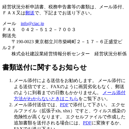
経営状況分析申請書、税務申告書等の書類は、メール添付、
ＦＡＸ又は
郵送
で、下記までお送り下さい。
メール
info@ciac.jp
ＦＡＸ ０４２－５１２－７００３
郵送先
〒190-0023 東京都立川市柴崎町２－１７－６正盛堂ビ
ル２Ｆ
株式会社建設業経営情報分析センター 経営状況分析係
書類送付に関するお知らせ
メール添付
による送信
をお勧めします。 メール添付に
よる送信ですと、FAXのように画質劣化もなく、郵送
のように到着までの日数もかかりません。
メール添付
方法がわからないときはこちら
をご覧下さい。
メール添付送信では、
PDF
で添付
して下さい。 エクセ
ルファイル（拡張子xls, xlsx）ですと、ウィルス感染の
危険性が高くなります。 エクセルファイルで作成した
追加書類を送付される場合には、
PDF
に変換するか、
FAXでお送り下さい。