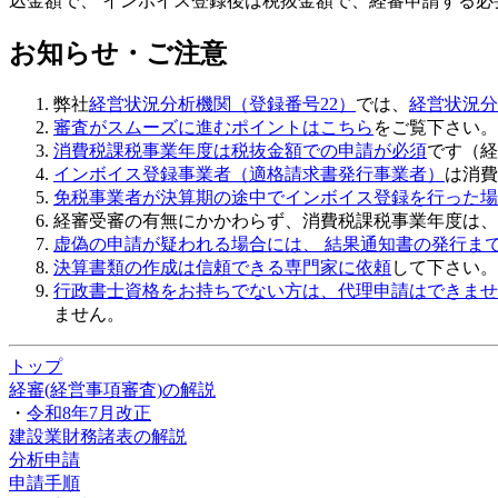
込金額
で、
インボイス登録後は税抜金額
で、経審申請する必
お知らせ・ご注意
弊社
経営状況分析機関（登録番号22）
では、
経営状況分
審査がスムーズに進むポイントはこちら
をご覧下さい。
消費税課税事業年度は税抜金額での申請が必須
です（経
インボイス登録事業者（適格請求書発行事業者）
は消費
免税事業者が決算期の途中でインボイス登録を行った場
経審受審の有無にかかわらず、
消費税課税事業年度は、
虚偽の申請
が疑われる場合には、 結果通知書の発行ま
決算書類の作成は信頼できる専門家に依頼
して下さい。
行政書士資格をお持ちでない方は、代理申請はできませ
ません。
トップ
経審(経営事項審査)の解説
・
令和8年7月改正
建設業財務諸表の解説
分析申請
申請手順