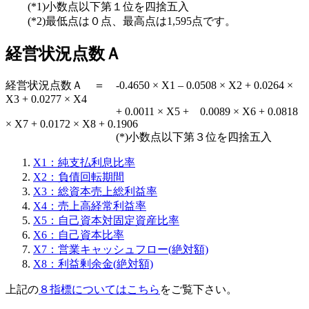
(*1)小数点以下第１位を四捨五入
(*2)最低点は０点、最高点は1,595点です。
経営状況点数Ａ
経営状況点数Ａ ＝ -0.4650 × X1 – 0.0508 × X2 + 0.0264 ×
X3 + 0.0277 × X4
+ 0.0011 × X5 + 0.0089 × X6 + 0.0818
× X7 + 0.0172 × X8 + 0.1906
(*)小数点以下第３位を四捨五入
X1：純支払利息比率
X2：負債回転期間
X3：総資本売上総利益率
X4：売上高経常利益率
X5：自己資本対固定資産比率
X6：自己資本比率
X7：営業キャッシュフロー(絶対額)
X8：利益剰余金(絶対額)
上記の
８指標についてはこちら
をご覧下さい。