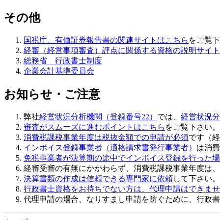
その他
国税庁、有価証券報告書の関連サイトはこちら
をご覧下
経審（経営事項審査）評点に関係する資格の説明サイト
総務省 行政書士制度
企業会計基準委員会
お知らせ・ご注意
弊社
経営状況分析機関（登録番号22）
では、
経営状況分
審査がスムーズに進むポイントはこちら
をご覧下さい。
消費税課税事業年度は税抜金額での申請が必須
です（経
インボイス登録事業者（適格請求書発行事業者）
は消費
免税事業者が決算期の途中でインボイス登録を行った場
経審受審の有無にかかわらず、
消費税課税事業年度は、
決算書類の作成は信頼できる専門家に依頼
して下さい。
行政書士資格をお持ちでない方は、代理申請はできませ
代理申請の場合、なりすまし申請を防ぐために、行政書