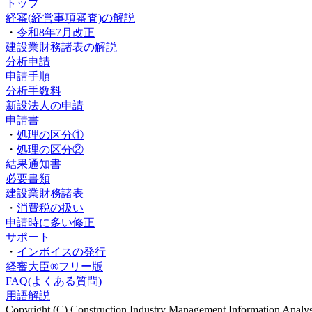
トップ
経審(経営事項審査)の解説
・
令和8年7月改正
建設業財務諸表の解説
分析申請
申請手順
分析手数料
新設法人の申請
申請書
・
処理の区分①
・
処理の区分②
結果通知書
必要書類
建設業財務諸表
・
消費税の扱い
申請時に多い修正
サポート
・
インボイスの発行
経審大臣®フリー版
FAQ(よくある質問)
用語解説
Copyright (C) Construction Industry Management Information Analysi