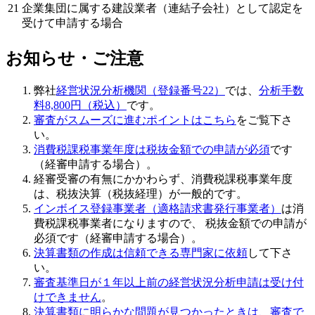
21
企業集団に属する建設業者（連結子会社）として認定を
受けて申請する場合
お知らせ・ご注意
弊社
経営状況分析機関（登録番号22）
では、
分析手数
料8,800円（税込）
です。
審査がスムーズに進むポイントはこちら
をご覧下さ
い。
消費税課税事業年度は税抜金額での申請が必須
です
（経審申請する場合）。
経審受審の有無にかかわらず、消費税課税事業年度
は、税抜決算（税抜経理）が一般的です。
インボイス登録事業者（適格請求書発行事業者）
は消
費税課税事業者になりますので、 税抜金額での申請が
必須です（経審申請する場合）。
決算書類の作成は信頼できる専門家に依頼
して下さ
い。
審査基準日が１年以上前の経営状況分析申請は受け付
けできません
。
決算書類に明らかな問題が見つかったときは、審査で