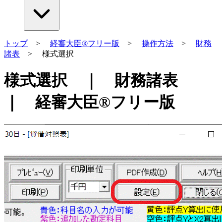
トップ
>
経審大臣®フリー版
>
操作方法
>
財務
諸表
> 様式選択
様式選択 ｜ 財務諸表
｜ 経審大臣®フリー版