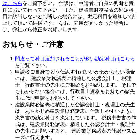
はこちら
をご覧下さい。
仕訳は、
申請者ご自身の判断と責
任
において行って下さい
。 また、建設業財務諸表の勘定科
目に該当しないと判断した場合には、勘定科目を追加して計
上して頂いて結構です。 なお、問題が見つかった場合に
は、弊社から修正をお願いします。
お知らせ・ご注意
間違って科目追加されることが多い勘定科目はこちら
をご覧下さい。
申請者ご自身でどう仕訳すればいいかわからない場合
には、 建設業財務諸表に精通した公認会計士、税理
士、行政書士の先生にご相談をお勧めします。 それで
もわからない場合には、行政書士資格をお持ちの諸先
生に代理申請をお願いして下さい。
建設業財務諸表に精通した公認会計士・税理士の先生
は、あらかじめ建設業財務諸表に仕訳しやすいように
決算書の勘定科目を決定しています。 税務申告書の作
成は、建設業財務諸表に精通した公認会計士・税理士
の先生にお願いすると、 建設業財務諸表の仕訳がスム
ーズに行えます。