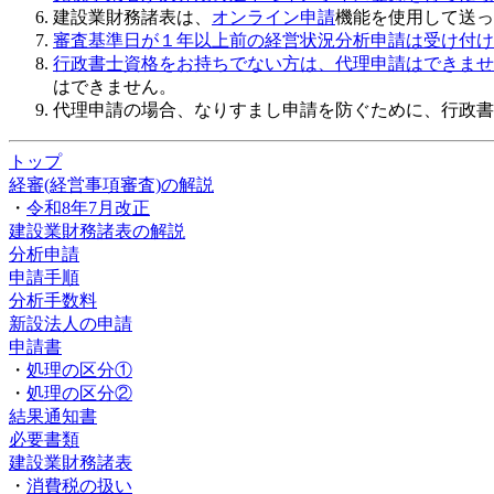
建設業財務諸表は、
オンライン申請
機能を使用して送っ
審査基準日が１年以上前の経営状況分析申請は受け付け
行政書士資格をお持ちでない方は、代理申請はできませ
はできません。
代理申請の場合、なりすまし申請を防ぐために、行政書
トップ
経審(経営事項審査)の解説
・
令和8年7月改正
建設業財務諸表の解説
分析申請
申請手順
分析手数料
新設法人の申請
申請書
・
処理の区分①
・
処理の区分②
結果通知書
必要書類
建設業財務諸表
・
消費税の扱い