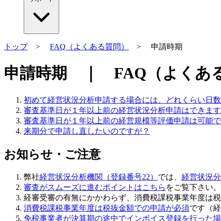
トップ
>
FAQ（よくある質問）
> 申請時期
申請時期 ｜ FAQ（よくある質
初めて経営状況分析申請する場合には、どれくらい日数
審査基準日が１年以上前の経営状況分析申請はできます
審査基準日が１年以上前の経営規模等評価申請は可能で
来期分で申請し直したいのですが？
お知らせ・ご注意
弊社
経営状況分析機関（登録番号22）
では、
経営状況分
審査がスムーズに進むポイントはこちら
をご覧下さい。
経審受審の有無にかかわらず、
消費税課税事業年度は税
消費税課税事業年度は税抜金額での申請が必須
です（経
免税事業者が決算期の途中でインボイス登録を行った場