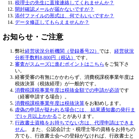
税理士の先生に直接連絡してくれませんか？
開封確認メールが届かないですが？
添付ファイルの形式は、何でもいいですか？
データ修正してもらえませんか？
お知らせ・ご注意
弊社
経営状況分析機関（登録番号22）
では、
経営状況
分析手数料8,800円（税込）
です。
審査がスムーズに進むポイントはこちら
をご覧下さ
い。
経審受審の有無にかかわらず、
消費税課税事業年度は
税抜決算（税抜経理）
が一般的です。
消費税課税事業年度は税抜金額での申請が必須
です
（経審申請する場合）。
消費税課税事業年度は税抜決算
をお勧めします。
虚偽の申請
が疑われる場合には、 結果通知書の発行ま
で1ヶ月以上かかる
ことがあります。
行政書士資格をお持ちでない方は、代理申請はできま
せん
。 また、公認会計士・税理士等の資格をお持ちの
方でも、行政書士会への登録がなければ、行政書士と