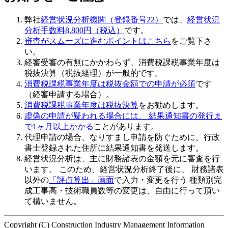
弊社
経営状況分析機関（登録番号22）
では、
経営状況
分析手数料8,800円（税込）
です。
審査がスムーズに進むポイントはこちら
をご覧下さ
い。
経審受審の有無にかかわらず、
消費税課税事業年度は
税抜決算（税抜経理）
が一般的です。
消費税課税事業年度は税抜金額での申請が必須
です
（経審申請する場合）。
消費税課税事業年度は税抜決算
をお勧めします。
虚偽の申請
が疑われる場合には、 結果通知書の発行ま
で1ヶ月以上かかる
ことがあります。
代理申請の場合、なりすまし申請を防ぐために、行政
書士登録された住所に結果通知書を発送します。
経営状況分析は、主に財務諸表の金額を元に審査を行
います。 このため、
経営状況分析終了後
に、 財務諸表
以外の
「評点算出」画面
で入力・変更を行う 種類別完
成工事高・技術職員数等の変更は、自由に行って頂い
て構いません。
Copyright (C) Construction Industry Management Information