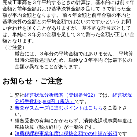
完成工事高を３年平均するときの計算は、基本的には前々年
金額と前年金額および基準決算金額を足して ３で割った金
額が平均金額となります。 前々年金額と前年金額の平均と
基準決算の金額との平均金額ではないのですかという お問
い合わせを頂くことがありますが、
基本的な計算式として
は、単純に３年分の金額を足して３で割った金額
が正しい金
額となります。
（ご注意）
厳密には、３年分の平均金額ではありません。 平均算
出時の端数処理のため、単純な３年平均では最下位の
金額が異なることがあります。
お知らせ・ご注意
弊社
経営状況分析機関（登録番号22）
では、
経営状況
分析手数料8,800円（税込）
です。
審査がスムーズに進むポイントはこちら
をご覧下さ
い。
経審受審の有無にかかわらず、
消費税課税事業年度は
税抜決算（税抜経理）
が一般的です。
消費税課税事業年度は税抜金額での申請が必須
です