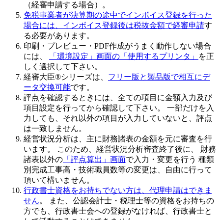
（経審申請する場合）。
免税事業者が決算期の途中でインボイス登録を行った
場合には、インボイス登録後は税抜金額で経審申請
す
る必要があります。
印刷・プレビュー・PDF作成がうまく動作しない場合
には、
「環境設定」画面の「使用するプリンタ」
を正
しく選択して下さい。
経審大臣®シリーズは、
フリー版と製品版で相互にデ
ータ交換可能
です。
評点を確認するときには、全ての項目に金額入力及び
項目設定を行ってから確認して下さい
。 一部だけを入
力しても、それ以外の項目が入力していないと、評点
は一致しません。
経営状況分析は、主に財務諸表の金額を元に審査を行
います。 このため、
経営状況分析審査終了後
に、 財務
諸表以外の
「評点算出」画面
で入力・変更を行う 種類
別完成工事高・技術職員数等の変更は、自由に行って
頂いて構いません。
行政書士資格をお持ちでない方は、代理申請はできま
せん
。 また、公認会計士・税理士等の資格をお持ちの
方でも、行政書士会への登録がなければ、行政書士と