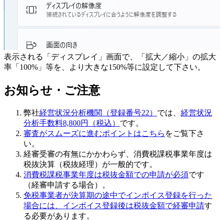
表示される「ディスプレイ」画面で、「拡大／縮小」の拡大
率「100%」等を、より大きな150%等に設定して下さい。
お知らせ・ご注意
弊社
経営状況分析機関（登録番号22）
では、
経営状況
分析手数料8,800円（税込）
です。
審査がスムーズに進むポイントはこちら
をご覧下さ
い。
経審受審の有無にかかわらず、
消費税課税事業年度は
税抜決算（税抜経理）
が一般的です。
消費税課税事業年度は税抜金額での申請が必須
です
（経審申請する場合）。
免税事業者が決算期の途中でインボイス登録を行った
場合には、インボイス登録後は税抜金額で経審申請
す
る必要があります。