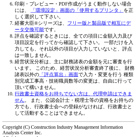
印刷・プレビュー・PDF作成がうまく動作しない場合
には、
「環境設定」画面の「使用するプリンタ」
を正
しく選択して下さい。
経審大臣®シリーズは、
フリー版と製品版で相互にデ
ータ交換可能
です。
評点を確認するときには、全ての項目に金額入力及び
項目設定を行ってから確認して下さい
。 一部だけを入
力しても、それ以外の項目が入力していないと、評点
は一致しません。
経営状況分析は、主に財務諸表の金額を元に審査を行
います。 このため、
経営状況分析審査終了後
に、 財務
諸表以外の
「評点算出」画面
で入力・変更を行う 種類
別完成工事高・技術職員数等の変更は、自由に行って
頂いて構いません。
行政書士資格をお持ちでない方は、代理申請はできま
せん
。 また、公認会計士・税理士等の資格をお持ちの
方でも、行政書士会への登録がなければ、行政書士と
して活動することはできません。
Copyright (C) Construction Industry Management Information
Analysis Center Inc.