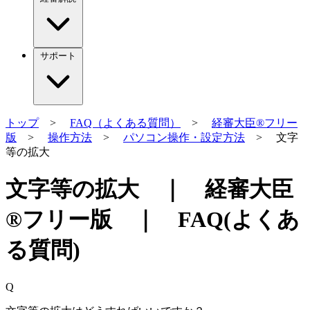
サポート
トップ
>
FAQ（よくある質問）
>
経審大臣®フリー
版
>
操作方法
>
パソコン操作・設定方法
> 文字
等の拡大
文字等の拡大 ｜ 経審大臣
®フリー版 ｜ FAQ(よくあ
る質問)
Q