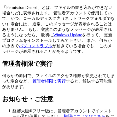
「Permission Denied」とは、ファイルの書き込みができない
場合などに表示されます。 管理者アカウントで使用してい
て、かつ、ローカルディスク内（ネットワークフォルダでな
い）場合には、 通常、このメッセージが表示されることは
ありません。 もし、突然このようなメッセージが表示され
るようになったら、 最初に
Windows Update
を行って、 更新
プログラムをインストールしてみて下さい。 また、何らか
の原因で
パソコントラブル
が起きている場合でも、 このメ
ッセージが表示されることがあるようです。
管理者権限で実行
何らかの原因で、ファイルのアクセス権限が変更されてしま
った場合など、
管理者権限で実行
すると、解決する可能性
があります。
お知らせ・ご注意
経審大臣®フリー版は、管理者アカウントでインスト
ール及び使用して下さい。
権限についてはこちら
をご