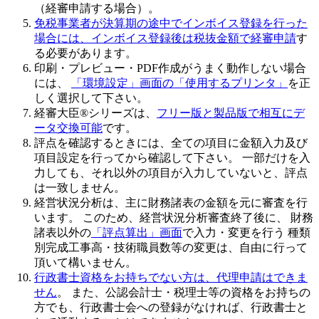
（経審申請する場合）。
免税事業者が決算期の途中でインボイス登録を行った
場合には、インボイス登録後は税抜金額で経審申請
す
る必要があります。
印刷・プレビュー・PDF作成がうまく動作しない場合
には、
「環境設定」画面の「使用するプリンタ」
を正
しく選択して下さい。
経審大臣®シリーズは、
フリー版と製品版で相互にデ
ータ交換可能
です。
評点を確認するときには、全ての項目に金額入力及び
項目設定を行ってから確認して下さい
。 一部だけを入
力しても、それ以外の項目が入力していないと、評点
は一致しません。
経営状況分析は、主に財務諸表の金額を元に審査を行
います。 このため、
経営状況分析審査終了後
に、 財務
諸表以外の
「評点算出」画面
で入力・変更を行う 種類
別完成工事高・技術職員数等の変更は、自由に行って
頂いて構いません。
行政書士資格をお持ちでない方は、代理申請はできま
せん
。 また、公認会計士・税理士等の資格をお持ちの
方でも、行政書士会への登録がなければ、行政書士と