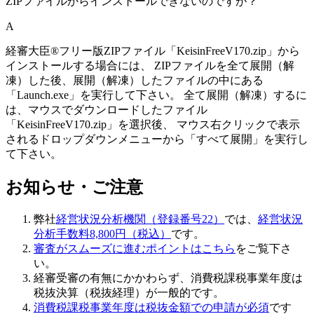
ZIPファイルからインストールできないのですが？
A
経審大臣®フリー版ZIPファイル「KeisinFreeV170.zip」から
インストールする場合には、 ZIPファイルを全て展開（解
凍）した後、展開（解凍）したファイルの中にある
「Launch.exe」を実行して下さい。 全て展開（解凍）するに
は、マウスでダウンロードしたファイル
「KeisinFreeV170.zip」を選択後、 マウス右クリックで表示
されるドロップダウンメニューから「すべて展開」を実行し
て下さい。
お知らせ・ご注意
弊社
経営状況分析機関（登録番号22）
では、
経営状況
分析手数料8,800円（税込）
です。
審査がスムーズに進むポイントはこちら
をご覧下さ
い。
経審受審の有無にかかわらず、
消費税課税事業年度は
税抜決算（税抜経理）
が一般的です。
消費税課税事業年度は税抜金額での申請が必須
です