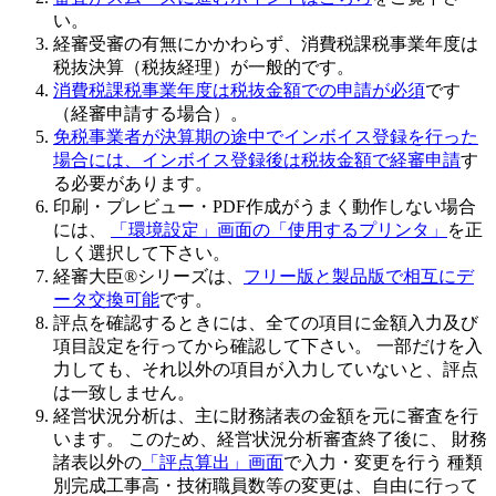
い。
経審受審の有無にかかわらず、
消費税課税事業年度は
税抜決算（税抜経理）
が一般的です。
消費税課税事業年度は税抜金額での申請が必須
です
（経審申請する場合）。
免税事業者が決算期の途中でインボイス登録を行った
場合には、インボイス登録後は税抜金額で経審申請
す
る必要があります。
印刷・プレビュー・PDF作成がうまく動作しない場合
には、
「環境設定」画面の「使用するプリンタ」
を正
しく選択して下さい。
経審大臣®シリーズは、
フリー版と製品版で相互にデ
ータ交換可能
です。
評点を確認するときには、全ての項目に金額入力及び
項目設定を行ってから確認して下さい
。 一部だけを入
力しても、それ以外の項目が入力していないと、評点
は一致しません。
経営状況分析は、主に財務諸表の金額を元に審査を行
います。 このため、
経営状況分析審査終了後
に、 財務
諸表以外の
「評点算出」画面
で入力・変更を行う 種類
別完成工事高・技術職員数等の変更は、自由に行って