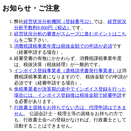
お知らせ・ご注意
弊社
経営状況分析機関（登録番号22）
では、
経営状況
分析手数料8,800円（税込）
です。
経営状況分析の審査がスムーズに進むポイントはこち
ら
をご覧下さい。
消費税課税事業年度は税抜金額での申請が必須
です
（経審申請する場合）。
経審受審の有無にかかわらず、消費税課税事業年度
は、税抜決算（税抜経理）が一般的です。
インボイス登録事業者（適格請求書発行事業者）
は消
費税課税事業者になりますので、 税抜金額での申請が
必須です（経審申請する場合）。
免税事業者が決算期の途中でインボイス登録を行った
場合には、インボイス登録後は税抜金額で経審申請
す
る必要があります。
行政書士資格をお持ちでない方は、代理申請はできま
せん
。 公認会計士・税理士等の資格をお持ちの方で
も、行政書士会への登録がなければ、行政書士として
活動することはできません。