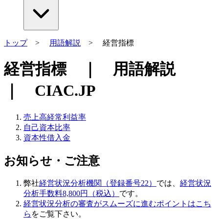
トップ
>
用語解説
> 経営指標
経営指標 ｜ 用語解説
｜ CIAC.JP
売上高経常利益率
自己資本比率
資本性借入金
お知らせ・ご注意
弊社
経営状況分析機関（登録番号22）
では、
経営状況
分析手数料8,800円（税込）
です。
経営状況分析の審査がスムーズに進むポイントはこち
ら
をご覧下さい。