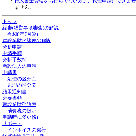
行政書士資格をお持ちでない方は、代理申請はできませ
ません。
トップ
経審(経営事項審査)の解説
・
令和8年7月改正
建設業財務諸表の解説
分析申請
申請手順
分析手数料
新設法人の申請
申請書
・
処理の区分①
・
処理の区分②
結果通知書
必要書類
建設業財務諸表
・
消費税の扱い
申請時に多い修正
サポート
・
インボイスの発行