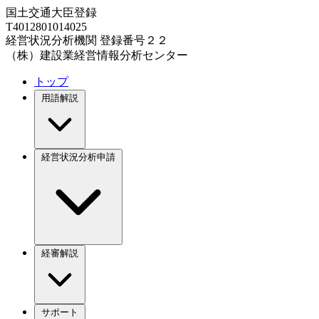
国土交通大臣登録
T4012801014025
経営状況分析機関 登録番号２２
（株）建設業経営情報分析センター
トップ
用語解説
経営状況分析申請
経審解説
サポート