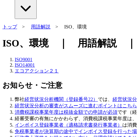
トップ
>
用語解説
> ISO、環境
ISO、環境 ｜ 用語解説 ｜ C
ISO9001
ISO14001
エコアクション２１
お知らせ・ご注意
弊社
経営状況分析機関（登録番号22）
では、
経営状況分
経営状況分析の審査がスムーズに進むポイントはこちら
消費税課税事業年度は税抜金額での申請が必須
です（経
経審受審の有無にかかわらず、消費税課税事業年度は、
インボイス登録事業者（適格請求書発行事業者）
は消費
免税事業者が決算期の途中でインボイス登録を行った場