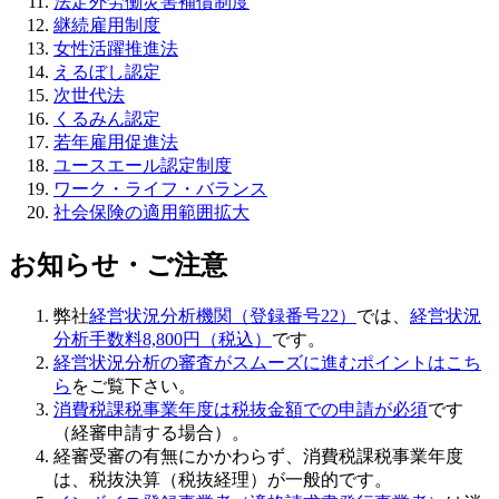
法定外労働災害補償制度
継続雇用制度
女性活躍推進法
えるぼし認定
次世代法
くるみん認定
若年雇用促進法
ユースエール認定制度
ワーク・ライフ・バランス
社会保険の適用範囲拡大
お知らせ・ご注意
弊社
経営状況分析機関（登録番号22）
では、
経営状況
分析手数料8,800円（税込）
です。
経営状況分析の審査がスムーズに進むポイントはこち
ら
をご覧下さい。
消費税課税事業年度は税抜金額での申請が必須
です
（経審申請する場合）。
経審受審の有無にかかわらず、消費税課税事業年度
は、税抜決算（税抜経理）が一般的です。