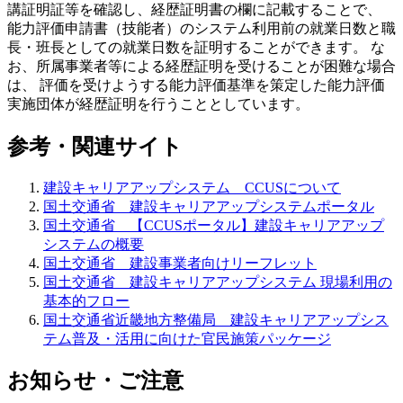
講証明証等を確認し、経歴証明書の欄に記載することで、
能力評価申請書（技能者）のシステム利用前の就業日数と職
長・班長としての就業日数を証明することができます。 な
お、所属事業者等による経歴証明を受けることが困難な場合
は、 評価を受けようする能力評価基準を策定した能力評価
実施団体が経歴証明を行うこととしています。
参考・関連サイト
建設キャリアアップシステム CCUSについて
国土交通省 建設キャリアアップシステムポータル
国土交通省 【CCUSポータル】建設キャリアアップ
システムの概要
国土交通省 建設事業者向けリーフレット
国土交通省 建設キャリアアップシステム 現場利用の
基本的フロー
国土交通省近畿地方整備局 建設キャリアアップシス
テム普及・活用に向けた官民施策パッケージ
お知らせ・ご注意