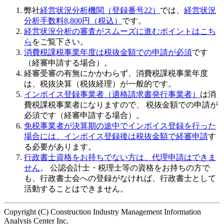
弊社
経営状況分析機関（登録番号22）
では、
経営状況
分析手数料8,800円（税込）
です。
経営状況分析の審査がスムーズに進むポイントはこち
ら
をご覧下さい。
消費税課税事業年度は税抜金額での申請が必須
です
（経審申請する場合）。
経審受審の有無にかかわらず、消費税課税事業年度
は、税抜決算（税抜経理）が一般的です。
インボイス登録事業者（適格請求書発行事業者）
は消
費税課税事業者になりますので、 税抜金額での申請が
必須です（経審申請する場合）。
免税事業者が決算期の途中でインボイス登録を行った
場合には、インボイス登録後は税抜金額で経審申請
す
る必要があります。
行政書士資格をお持ちでない方は、代理申請はできま
せん
。 公認会計士・税理士等の資格をお持ちの方で
も、行政書士会への登録がなければ、行政書士として
活動することはできません。
Copyright (C) Construction Industry Management Information
Analysis Center Inc.