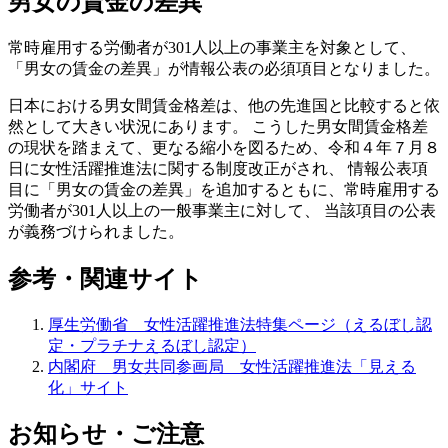
男女の賃金の差異
常時雇用する労働者が301人以上の事業主を対象として、
「男女の賃金の差異」が情報公表の必須項目となりました。
日本における男女間賃金格差は、他の先進国と比較すると依
然として大きい状況にあります。 こうした男女間賃金格差
の現状を踏まえて、更なる縮小を図るため、令和４年７月８
日に女性活躍推進法に関する制度改正がされ、 情報公表項
目に「男女の賃金の差異」を追加するともに、常時雇用する
労働者が301人以上の一般事業主に対して、 当該項目の公表
が義務づけられました。
参考・関連サイト
厚生労働省 女性活躍推進法特集ページ（えるぼし認
定・プラチナえるぼし認定）
内閣府 男女共同参画局 女性活躍推進法「見える
化」サイト
お知らせ・ご注意