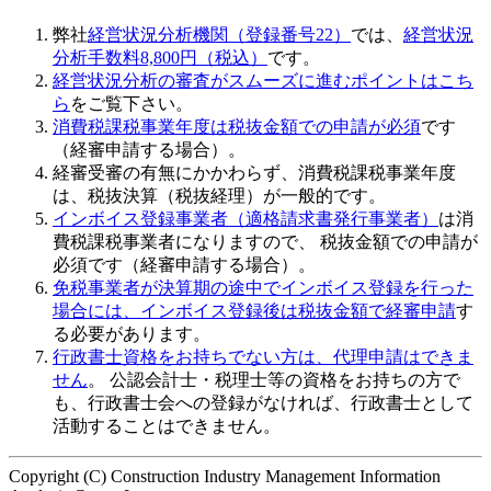
弊社
経営状況分析機関（登録番号22）
では、
経営状況
分析手数料8,800円（税込）
です。
経営状況分析の審査がスムーズに進むポイントはこち
ら
をご覧下さい。
消費税課税事業年度は税抜金額での申請が必須
です
（経審申請する場合）。
経審受審の有無にかかわらず、消費税課税事業年度
は、税抜決算（税抜経理）が一般的です。
インボイス登録事業者（適格請求書発行事業者）
は消
費税課税事業者になりますので、 税抜金額での申請が
必須です（経審申請する場合）。
免税事業者が決算期の途中でインボイス登録を行った
場合には、インボイス登録後は税抜金額で経審申請
す
る必要があります。
行政書士資格をお持ちでない方は、代理申請はできま
せん
。 公認会計士・税理士等の資格をお持ちの方で
も、行政書士会への登録がなければ、行政書士として
活動することはできません。
Copyright (C) Construction Industry Management Information