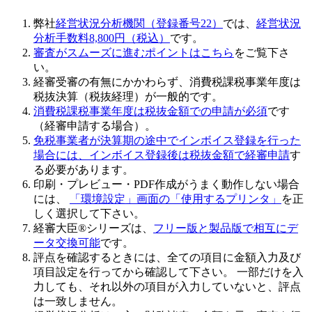
弊社
経営状況分析機関（登録番号22）
では、
経営状況
分析手数料8,800円（税込）
です。
審査がスムーズに進むポイントはこちら
をご覧下さ
い。
経審受審の有無にかかわらず、
消費税課税事業年度は
税抜決算（税抜経理）
が一般的です。
消費税課税事業年度は税抜金額での申請が必須
です
（経審申請する場合）。
免税事業者が決算期の途中でインボイス登録を行った
場合には、インボイス登録後は税抜金額で経審申請
す
る必要があります。
印刷・プレビュー・PDF作成がうまく動作しない場合
には、
「環境設定」画面の「使用するプリンタ」
を正
しく選択して下さい。
経審大臣®シリーズは、
フリー版と製品版で相互にデ
ータ交換可能
です。
評点を確認するときには、全ての項目に金額入力及び
項目設定を行ってから確認して下さい
。 一部だけを入
力しても、それ以外の項目が入力していないと、評点
は一致しません。