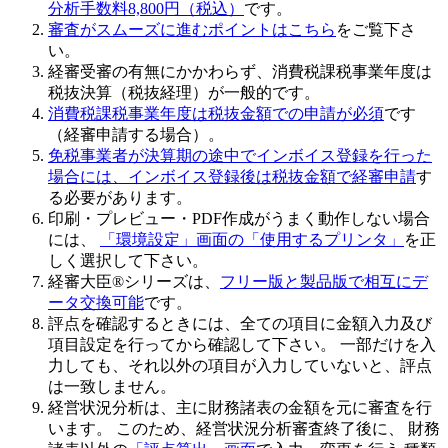
分析手数料8,800円（税込）
です。
審査がスムーズに進むポイントはこちら
をご覧下さ
い。
経審受審の有無にかかわらず、
消費税課税事業年度は
税抜決算（税抜経理）
が一般的です。
消費税課税事業年度は税抜金額での申請が必須
です
（経審申請する場合）。
免税事業者が決算期の途中でインボイス登録を行った
場合には、インボイス登録後は税抜金額で経審申請
す
る必要があります。
印刷・プレビュー・PDF作成がうまく動作しない場合
には、
「環境設定」画面の「使用するプリンタ」
を正
しく選択して下さい。
経審大臣®シリーズは、
フリー版と製品版で相互にデ
ータ交換可能
です。
評点を確認するときには、全ての項目に金額入力及び
項目設定を行ってから確認して下さい
。 一部だけを入
力しても、それ以外の項目が入力していないと、評点
は一致しません。
経営状況分析は、主に財務諸表の金額を元に審査を行
います。 このため、
経営状況分析審査終了後
に、 財務