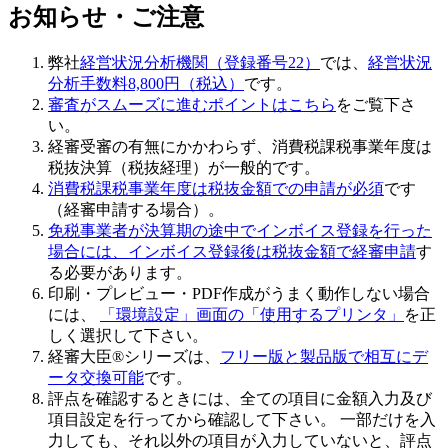
お知らせ・ご注意
弊社
経営状況分析機関（登録番号22）
では、
経営状況
分析手数料8,800円（税込）
です。
審査がスムーズに進むポイントはこちら
をご覧下さ
い。
経審受審の有無にかかわらず、
消費税課税事業年度は
税抜決算（税抜経理）
が一般的です。
消費税課税事業年度は税抜金額での申請が必須
です
（経審申請する場合）。
免税事業者が決算期の途中でインボイス登録を行った
場合には、インボイス登録後は税抜金額で経審申請
す
る必要があります。
印刷・プレビュー・PDF作成がうまく動作しない場合
には、
「環境設定」画面の「使用するプリンタ」
を正
しく選択して下さい。
経審大臣®シリーズは、
フリー版と製品版で相互にデ
ータ交換可能
です。
評点を確認するときには、全ての項目に金額入力及び
項目設定を行ってから確認して下さい
。 一部だけを入
力しても、それ以外の項目が入力していないと、評点