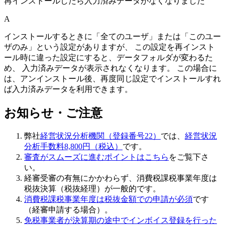
再インストールしたら入力済みデータがなくなりました
A
インストールするときに「全てのユーザ」または「このユー
ザのみ」という設定がありますが、 この設定を再インスト
ール時に違った設定にすると、データフォルダが変わるた
め、 入力済みデータが表示されなくなります。 この場合に
は、アンインストール後、再度同じ設定でインストールすれ
ば入力済みデータを利用できます。
お知らせ・ご注意
弊社
経営状況分析機関（登録番号22）
では、
経営状況
分析手数料8,800円（税込）
です。
審査がスムーズに進むポイントはこちら
をご覧下さ
い。
経審受審の有無にかかわらず、
消費税課税事業年度は
税抜決算（税抜経理）
が一般的です。
消費税課税事業年度は税抜金額での申請が必須
です
（経審申請する場合）。
免税事業者が決算期の途中でインボイス登録を行った