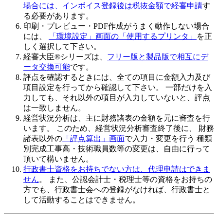
場合には、インボイス登録後は税抜金額で経審申請
す
る必要があります。
印刷・プレビュー・PDF作成がうまく動作しない場合
には、
「環境設定」画面の「使用するプリンタ」
を正
しく選択して下さい。
経審大臣®シリーズは、
フリー版と製品版で相互にデ
ータ交換可能
です。
評点を確認するときには、全ての項目に金額入力及び
項目設定を行ってから確認して下さい
。 一部だけを入
力しても、それ以外の項目が入力していないと、評点
は一致しません。
経営状況分析は、主に財務諸表の金額を元に審査を行
います。 このため、
経営状況分析審査終了後
に、 財務
諸表以外の
「評点算出」画面
で入力・変更を行う 種類
別完成工事高・技術職員数等の変更は、自由に行って
頂いて構いません。
行政書士資格をお持ちでない方は、代理申請はできま
せん
。 また、公認会計士・税理士等の資格をお持ちの
方でも、行政書士会への登録がなければ、行政書士と
して活動することはできません。