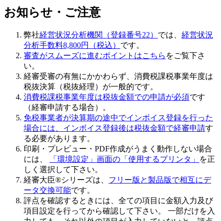
お知らせ・ご注意
弊社
経営状況分析機関（登録番号22）
では、
経営状況
分析手数料8,800円（税込）
です。
審査がスムーズに進むポイントはこちら
をご覧下さ
い。
経審受審の有無にかかわらず、
消費税課税事業年度は
税抜決算（税抜経理）
が一般的です。
消費税課税事業年度は税抜金額での申請が必須
です
（経審申請する場合）。
免税事業者が決算期の途中でインボイス登録を行った
場合には、インボイス登録後は税抜金額で経審申請
す
る必要があります。
印刷・プレビュー・PDF作成がうまく動作しない場合
には、
「環境設定」画面の「使用するプリンタ」
を正
しく選択して下さい。
経審大臣®シリーズは、
フリー版と製品版で相互にデ
ータ交換可能
です。
評点を確認するときには、全ての項目に金額入力及び
項目設定を行ってから確認して下さい
。 一部だけを入