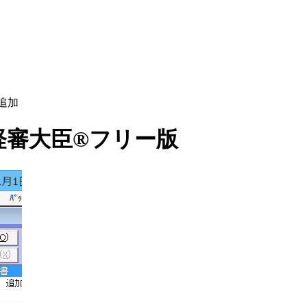
追加
経審大臣®フリー版