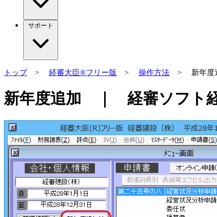
サポート
トップ
>
経審大臣®フリー版
>
操作方法
> 新年度
新年度追加 ｜ 経審ソフト