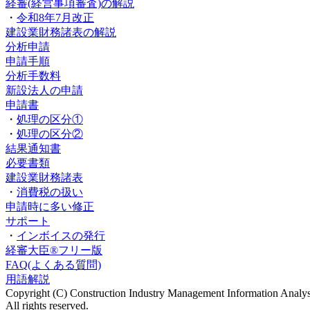
経審(経営事項審査)の解説
・
令和8年7月改正
建設業財務諸表の解説
分析申請
申請手順
分析手数料
新設法人の申請
申請書
・
処理の区分①
・
処理の区分②
結果通知書
必要書類
建設業財務諸表
・
消費税の扱い
申請時に多い修正
サポート
・
インボイスの発行
経審大臣®フリー版
FAQ(よくある質問)
用語解説
Copyright (C) Construction Industry Management Information Analysi
All rights reserved.