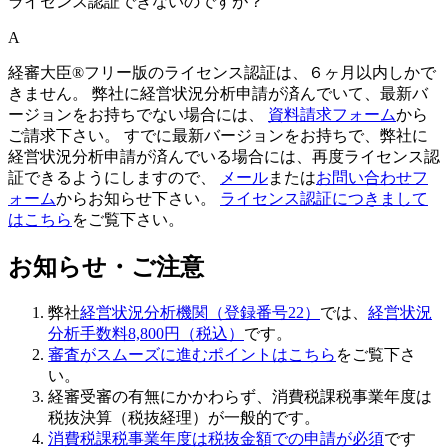
ライセンス認証できないのですが？
A
経審大臣®フリー版のライセンス認証は、６ヶ月以内しかで
きません。 弊社に経営状況分析申請が済んでいて、最新バ
ージョンをお持ちでない場合には、
資料請求フォーム
から
ご請求下さい。 すでに最新バージョンをお持ちで、弊社に
経営状況分析申請が済んでいる場合には、再度ライセンス認
証できるようにしますので、
メール
または
お問い合わせフ
ォーム
からお知らせ下さい。
ライセンス認証につきまして
はこちら
をご覧下さい。
お知らせ・ご注意
弊社
経営状況分析機関（登録番号22）
では、
経営状況
分析手数料8,800円（税込）
です。
審査がスムーズに進むポイントはこちら
をご覧下さ
い。
経審受審の有無にかかわらず、
消費税課税事業年度は
税抜決算（税抜経理）
が一般的です。
消費税課税事業年度は税抜金額での申請が必須
です