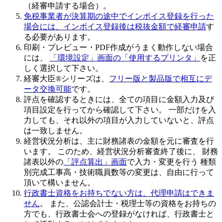
（経審申請する場合）。
免税事業者が決算期の途中でインボイス登録を行った
場合には、インボイス登録後は税抜金額で経審申請
す
る必要があります。
印刷・プレビュー・PDF作成がうまく動作しない場合
には、
「環境設定」画面の「使用するプリンタ」
を正
しく選択して下さい。
経審大臣®シリーズは、
フリー版と製品版で相互にデ
ータ交換可能
です。
評点を確認するときには、全ての項目に金額入力及び
項目設定を行ってから確認して下さい
。 一部だけを入
力しても、それ以外の項目が入力していないと、評点
は一致しません。
経営状況分析は、主に財務諸表の金額を元に審査を行
います。 このため、
経営状況分析審査終了後
に、 財務
諸表以外の
「評点算出」画面
で入力・変更を行う 種類
別完成工事高・技術職員数等の変更は、自由に行って
頂いて構いません。
行政書士資格をお持ちでない方は、代理申請はできま
せん
。 また、公認会計士・税理士等の資格をお持ちの
方でも、行政書士会への登録がなければ、行政書士と