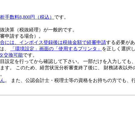
析手数料8,800円（税込）
です。
抜決算（税抜経理）
が一般的です。
審申請する場合）。
合には、インボイス登録後は税抜金額で経審申請
する必要があ
には、
「環境設定」画面の「使用するプリンタ」
を正しく選択
タ交換可能
です。
目設定を行ってから確認して下さい
。 一部だけを入力しても
ます。 このため、
経営状況分析審査終了後
に、 財務諸表以外
。
ん
。 また、公認会計士・税理士等の資格をお持ちの方でも、