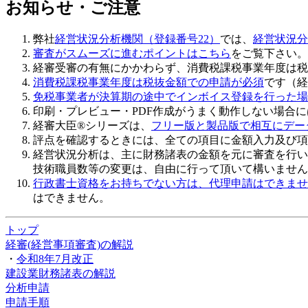
お知らせ・ご注意
弊社
経営状況分析機関（登録番号22）
では、
経営状況分
審査がスムーズに進むポイントはこちら
をご覧下さい。
経審受審の有無にかかわらず、
消費税課税事業年度は税
消費税課税事業年度は税抜金額での申請が必須
です（経
免税事業者が決算期の途中でインボイス登録を行った場
印刷・プレビュー・PDF作成がうまく動作しない場合
経審大臣®シリーズは、
フリー版と製品版で相互にデー
評点を確認するときには、全ての項目に金額入力及び項
経営状況分析は、主に財務諸表の金額を元に審査を行い
技術職員数等の変更は、自由に行って頂いて構いません
行政書士資格をお持ちでない方は、代理申請はできませ
はできません。
トップ
経審(経営事項審査)の解説
・
令和8年7月改正
建設業財務諸表の解説
分析申請
申請手順