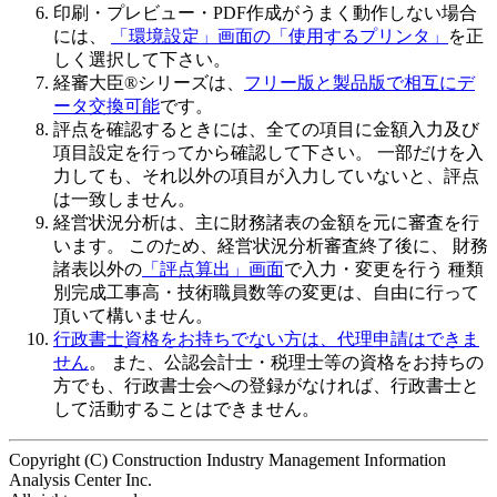
印刷・プレビュー・PDF作成がうまく動作しない場合
には、
「環境設定」画面の「使用するプリンタ」
を正
しく選択して下さい。
経審大臣®シリーズは、
フリー版と製品版で相互にデ
ータ交換可能
です。
評点を確認するときには、全ての項目に金額入力及び
項目設定を行ってから確認して下さい
。 一部だけを入
力しても、それ以外の項目が入力していないと、評点
は一致しません。
経営状況分析は、主に財務諸表の金額を元に審査を行
います。 このため、
経営状況分析審査終了後
に、 財務
諸表以外の
「評点算出」画面
で入力・変更を行う 種類
別完成工事高・技術職員数等の変更は、自由に行って
頂いて構いません。
行政書士資格をお持ちでない方は、代理申請はできま
せん
。 また、公認会計士・税理士等の資格をお持ちの
方でも、行政書士会への登録がなければ、行政書士と
して活動することはできません。
Copyright (C) Construction Industry Management Information
Analysis Center Inc.