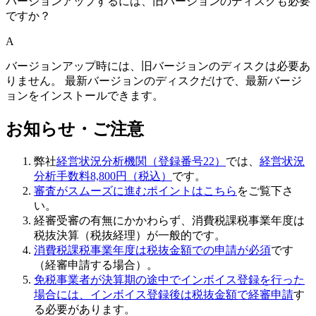
バージョンアップするには、旧バージョンのディスクも必要
ですか？
A
バージョンアップ時には、旧バージョンのディスクは必要あ
りません。 最新バージョンのディスクだけで、最新バージ
ョンをインストールできます。
お知らせ・ご注意
弊社
経営状況分析機関（登録番号22）
では、
経営状況
分析手数料8,800円（税込）
です。
審査がスムーズに進むポイントはこちら
をご覧下さ
い。
経審受審の有無にかかわらず、
消費税課税事業年度は
税抜決算（税抜経理）
が一般的です。
消費税課税事業年度は税抜金額での申請が必須
です
（経審申請する場合）。
免税事業者が決算期の途中でインボイス登録を行った
場合には、インボイス登録後は税抜金額で経審申請
す
る必要があります。