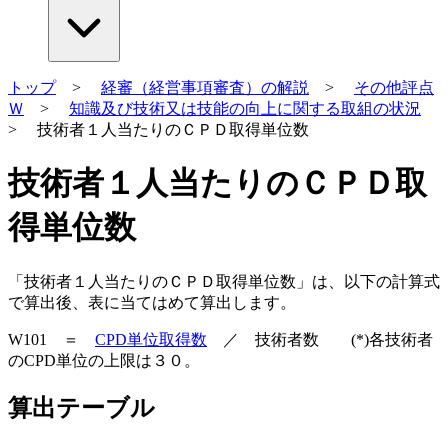
トップ
>
経審（経営事項審査）の解説
>
その他評点
Ｗ
>
知識及び技術又は技能の向上に関する取組の状況
> 技術者１人当たりのＣＰＤ取得単位数
技術者１人当たりのＣＰＤ取
得単位数
「技術者１人当たりのＣＰＤ取得単位数」は、以下の計算式
で算出後、表に当てはめて算出します。
W101 ＝
CPD単位取得数
／ 技術者数 (*)各技術者
のCPD単位の上限は３０。
算出テーブル