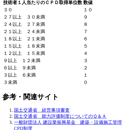
技術者１人当たりのＣＰＤ取得単位数
数値
３０
１０
２７以上 ３０未満
９
２４以上 ２７未満
８
２１以上 ２４未満
７
１８以上 ２１未満
６
１５以上 １８未満
５
１２以上 １５未満
４
９以上 １２未満
３
６以上 ９未満
２
３以上 ６未満
１
３未満
０
参考・関連サイト
国土交通省 経営事項審査
国土交通省 能力評価制度についてのＱ＆Ａ
一般財団法人 建設業振興基金 建築・設備施工管理
CPD制度