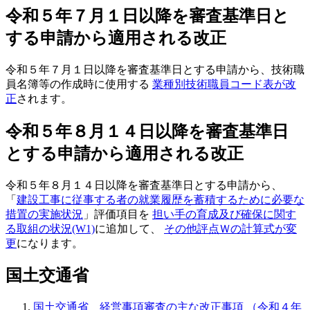
令和５年７月１日以降を審査基準日と
する申請から適用される改正
令和５年７月１日以降を審査基準日とする申請から、技術職
員名簿等の作成時に使用する
業種別技術職員コード表が改
正
されます。
令和５年８月１４日以降を審査基準日
とする申請から適用される改正
令和５年８月１４日以降を審査基準日とする申請から、
「
建設工事に従事する者の就業履歴を蓄積するために必要な
措置の実施状況
」評価項目を
担い手の育成及び確保に関す
る取組の状況(W1)
に追加して、
その他評点Ｗの計算式が変
更
になります。
国土交通省
国土交通省 経営事項審査の主な改正事項 （令和４年