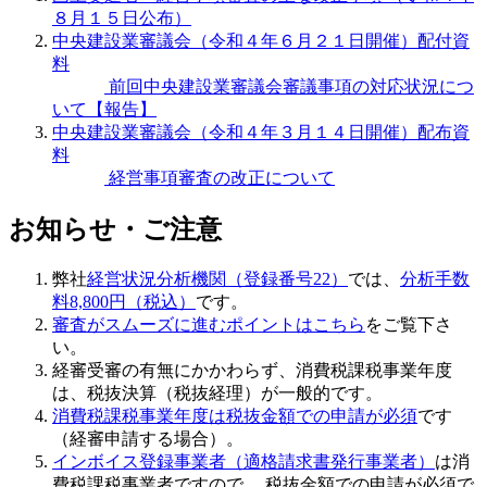
８月１５日公布）
中央建設業審議会（令和４年６月２１日開催）配付資
料
前回中央建設業審議会審議事項の対応状況につ
いて【報告】
中央建設業審議会（令和４年３月１４日開催）配布資
料
経営事項審査の改正について
お知らせ・ご注意
弊社
経営状況分析機関（登録番号22）
では、
分析手数
料8,800円（税込）
です。
審査がスムーズに進むポイントはこちら
をご覧下さ
い。
経審受審の有無にかかわらず、
消費税課税事業年度
は、税抜決算（税抜経理）が一般的
です。
消費税課税事業年度は税抜金額での申請が必須
です
（経審申請する場合）。
インボイス登録事業者（適格請求書発行事業者）
は消
費税課税事業者ですので、 税抜金額での申請が必須で