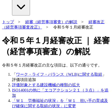
トップ
>
経審（経営事項審査）の解説
>
経審改正
（経営事項審査改正）
> 令和５年１月経審改正
令和５年１月経審改正 ｜ 経審
（経営事項審査）の解説
令和５年１月経審改正の主な項目は、以下の通りです。
「
ワーク・ライフ・バランス（WLB)に関する取組
」
評価項目追加
評価対象とする建設機械の種類の拡大
ISO14001の他に「エコアクション２１（３点）」を追
加
「Ｗ１ 労働福祉の状況」を「Ｗ１ 担い手の育成及
び確保に関する取組の状況」に変更