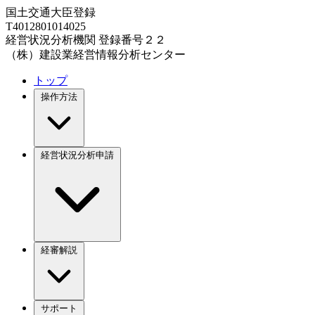
国土交通大臣登録
T4012801014025
経営状況分析機関 登録番号２２
（株）建設業経営情報分析センター
トップ
操作方法
経営状況分析申請
経審解説
サポート