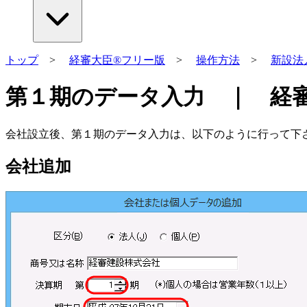
トップ
>
経審大臣®フリー版
>
操作方法
>
新設法
第１期のデータ入力 ｜ 経
会社設立後、第１期のデータ入力は、以下のように行って下
会社追加