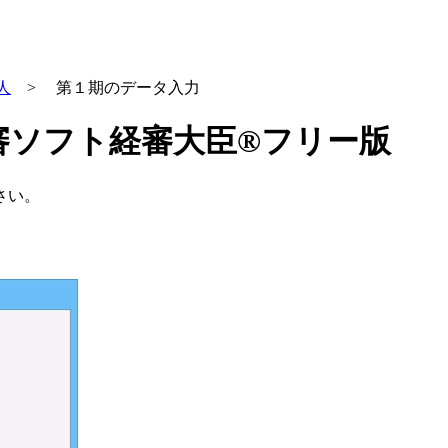
人
> 第１期のデータ入力
審ソフト経審大臣®フリー版
さい。