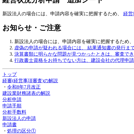
経営状況分析申請 追加シート
新設法人の場合には、申請内容を確実に把握するため、
経営
お知らせ・ご注意
新設法人の場合には、申請内容を確実に把握するため
虚偽の申請
が疑われる場合には、 結果通知書の発行ま
決算書類に明らかな問題が見つかったときは、審査でき
行政書士資格をお持ちでない方は、建設会社の代理申請
トップ
経審(経営事項審査)の解説
・
令和8年7月改正
建設業財務諸表の解説
分析申請
申請手順
分析手数料
新設法人の申請
申請書
・
処理の区分①