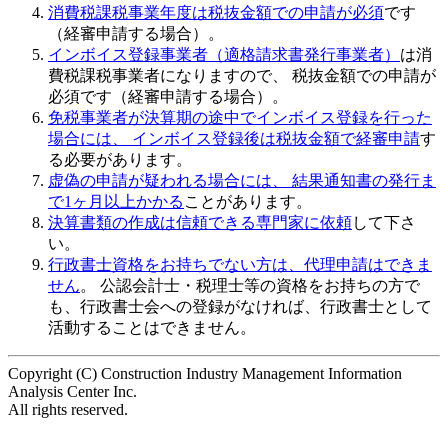
消費税課税事業年度は税抜金額での申請が必須
です
（経審申請する場合）。
インボイス登録事業者（適格請求書発行事業者）
は消
費税課税事業者になりますので、 税抜金額での申請が
必須です（経審申請する場合）。
免税事業者が決算期の途中でインボイス登録を行った
場合には、 インボイス登録後は税抜金額で経審申請
す
る必要があります。
虚偽の申請
が疑われる場合には、 結果通知書の発行ま
で1ヶ月以上かかる
ことがあります。
決算書類の作成は信頼できる専門家に依頼
して下さ
い。
行政書士資格をお持ちでない方は、代理申請はできま
せん
。 公認会計士・税理士等の資格をお持ちの方で
も、行政書士会への登録がなければ、行政書士として
活動することはできません。
Copyright (C) Construction Industry Management Information
Analysis Center Inc.
All rights reserved.