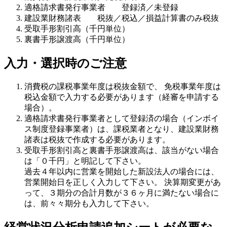
適格請求書発行事業者 登録済／未登録
建設業財務諸表 税抜／税込／損益計算書のみ税抜
受取手形割引高（千円単位）
裏書手形譲渡高（千円単位）
入力・選択時のご注意
消費税の
課税事業年度は税抜金額
で、
免税事業年度は
税込金額
で入力する必要があります（経審を申請する
場合）。
適格請求書発行事業者として登録済の場合（インボイ
ス制度登録事業者）は、課税業者となり、建設業財務
諸表は税抜で作成する必要があります。
受取手形割引高と裏書手形譲渡高は、
該当がない場合
は「０千円」と明記
して下さい。
過去４年以内に営業を開始した新設法人
の場合には、
営業開始日を正しく入力して下さい。
決算期変更
があ
って、３期分の合計月数が３６ヶ月に満たない場合に
は、前々々期分も入力して下さい。