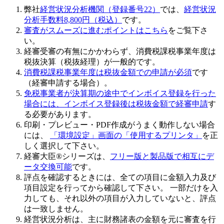
弊社
経営状況分析機関（登録番号22）
では、
経営状況
分析手数料8,800円（税込）
です。
審査がスムーズに進むポイントはこちら
をご覧下さ
い。
経審受審の有無にかかわらず、
消費税課税事業年度は
税抜決算（税抜経理）
が一般的です。
消費税課税事業年度は税抜金額での申請が必須
です
（経審申請する場合）。
免税事業者が決算期の途中でインボイス登録を行った
場合には、インボイス登録後は税抜金額で経審申請
す
る必要があります。
印刷・プレビュー・PDF作成がうまく動作しない場合
には、
「環境設定」画面の「使用するプリンタ」
を正
しく選択して下さい。
経審大臣®シリーズは、
フリー版と製品版で相互にデ
ータ交換可能
です。
評点を確認するときには、全ての項目に金額入力及び
項目設定を行ってから確認して下さい
。 一部だけを入
力しても、それ以外の項目が入力していないと、評点
は一致しません。
経営状況分析は、主に財務諸表の金額を元に審査を行