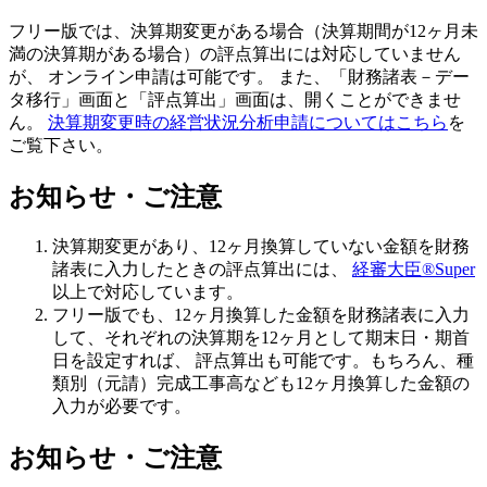
フリー版では、決算期変更がある場合（決算期間が12ヶ月未
満の決算期がある場合）の評点算出には対応していません
が、 オンライン申請は可能です。 また、「財務諸表－デー
タ移行」画面と「評点算出」画面は、開くことができませ
ん。
決算期変更時の経営状況分析申請についてはこちら
を
ご覧下さい。
お知らせ・ご注意
決算期変更があり、12ヶ月換算していない金額を財務
諸表に入力したときの評点算出には、
経審大臣®Super
以上で対応しています。
フリー版でも、12ヶ月換算した金額を財務諸表に入力
して、それぞれの決算期を12ヶ月として期末日・期首
日を設定すれば、 評点算出も可能です。もちろん、種
類別（元請）完成工事高なども12ヶ月換算した金額の
入力が必要です。
お知らせ・ご注意