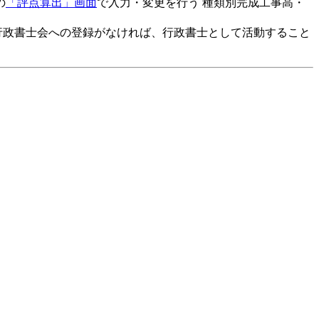
の
「評点算出」画面
で入力・変更を行う 種類別完成工事高・
行政書士会への登録がなければ、行政書士として活動すること