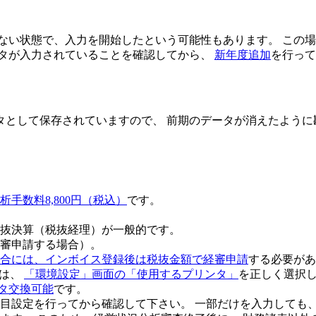
ない状態で、入力を開始したという可能性もあります。 この
ータが入力されていることを確認してから、
新年度追加
を行って
タとして保存されていますので、 前期のデータが消えたよう
析手数料8,800円（税込）
です。
抜決算（税抜経理）
が一般的です。
審申請する場合）。
合には、インボイス登録後は税抜金額で経審申請
する必要があ
には、
「環境設定」画面の「使用するプリンタ」
を正しく選択
タ交換可能
です。
目設定を行ってから確認して下さい
。 一部だけを入力しても