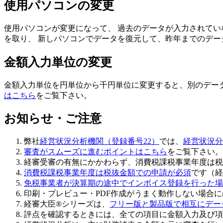
使用パソコンの変更
使用パソコンが変更になって、 過去のデータが入力されてい
を取り、 新しパソコンでデータを復元して、昨年までのデ
金額入力単位の変更
金額入力単位を円単位から千円単位に変更すると、別のデー
はこちら
をご覧下さい。
お知らせ・ご注意
弊社
経営状況分析機関（登録番号22）
では、
経営状況分
審査がスムーズに進むポイントはこちら
をご覧下さい。
経審受審の有無にかかわらず、
消費税課税事業年度は税
消費税課税事業年度は税抜金額での申請が必須
です（経
免税事業者が決算期の途中でインボイス登録を行った場
印刷・プレビュー・PDF作成がうまく動作しない場合
経審大臣®シリーズは、
フリー版と製品版で相互にデー
評点を確認するときには、全ての項目に金額入力及び項