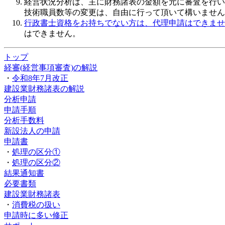
経営状況分析は、主に財務諸表の金額を元に審査を行い
技術職員数等の変更は、自由に行って頂いて構いません
行政書士資格をお持ちでない方は、代理申請はできませ
はできません。
トップ
経審(経営事項審査)の解説
・
令和8年7月改正
建設業財務諸表の解説
分析申請
申請手順
分析手数料
新設法人の申請
申請書
・
処理の区分①
・
処理の区分②
結果通知書
必要書類
建設業財務諸表
・
消費税の扱い
申請時に多い修正