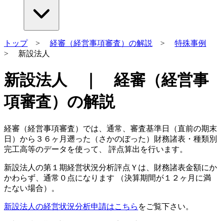
トップ
>
経審（経営事項審査）の解説
>
特殊事例
> 新設法人
新設法人 ｜ 経審（経営事
項審査）の解説
経審（経営事項審査）では、通常、審査基準日（直前の期末
日）から３６ヶ月遡った（さかのぼった）財務諸表・種類別
完工高等のデータを使って、 評点算出を行います。
新設法人の第１期経営状況分析評点Ｙ
は、財務諸表金額にか
かわらず、
通常０点
になります （決算期間が１２ヶ月に満
たない場合）。
新設法人の経営状況分析申請はこちら
をご覧下さい。