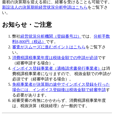
最初の決算期を迎える前に、経審を受けることも可能です。
新設法人の決算期前経営状況分析申請はこちら
をご覧下さ
い。
お知らせ・ご注意
弊社
経営状況分析機関（登録番号22）
では、
分析手数
料8,800円（税込）
です。
審査がスムーズに進むポイントはこちら
をご覧下さ
い。
消費税課税事業年度は税抜金額での申請が必須
です
（経審申請する場合）。
インボイス登録事業者（適格請求書発行事業者）
は消
費税課税事業者になりますので、 税抜金額での申請が
必須です（経審申請する場合）。
免税事業者が決算期の途中でインボイス登録を行った
場合には、インボイス登録後は税抜金額で経審申請
す
る必要があります。
経審受審の有無にかかわらず、
消費税課税事業年度
は、税抜決算（税抜経理）が一般的
です。