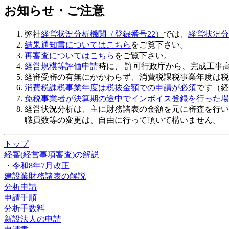
お知らせ・ご注意
弊社
経営状況分析機関（登録番号22）
では、
経営状況分
結果通知書についてはこちら
をご覧下さい。
再審査についてはこちら
をご覧下さい。
経営規模等評価申請
時に、 許可行政庁から、完成工事
経審受審の有無にかかわらず、
消費税課税事業年度は税
消費税課税事業年度は税抜金額での申請が必須
です（経
免税事業者が決算期の途中でインボイス登録を行った場
経営状況分析は、主に財務諸表の金額を元に審査を行い
職員数等の変更は、自由に行って頂いて構いません。
トップ
経審(経営事項審査)の解説
・
令和8年7月改正
建設業財務諸表の解説
分析申請
申請手順
分析手数料
新設法人の申請