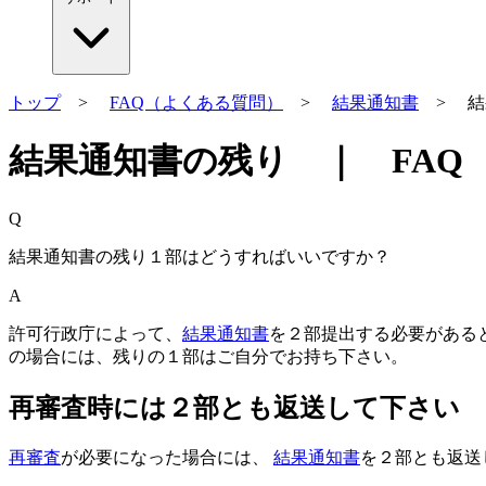
トップ
>
FAQ（よくある質問）
>
結果通知書
> 結
結果通知書の残り ｜ FAQ ｜
Q
結果通知書の残り１部はどうすればいいですか？
A
許可行政庁によって、
結果通知書
を２部提出する必要がある
の場合には、残りの１部はご自分でお持ち下さい。
再審査時には２部とも返送して下さい
再審査
が必要になった場合には、
結果通知書
を２部とも返送