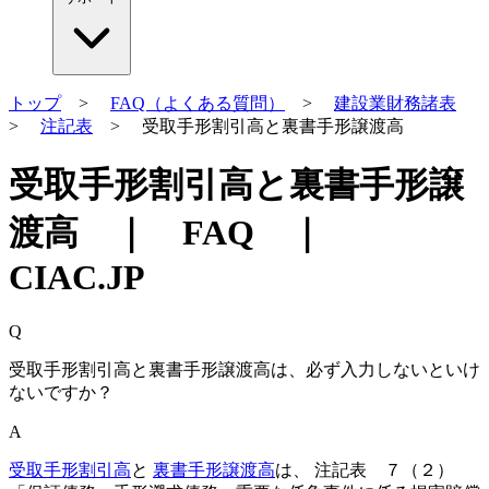
トップ
>
FAQ（よくある質問）
>
建設業財務諸表
>
注記表
> 受取手形割引高と裏書手形譲渡高
受取手形割引高と裏書手形譲
渡高 ｜ FAQ ｜
CIAC.JP
Q
受取手形割引高と裏書手形譲渡高は、必ず入力しないといけ
ないですか？
A
受取手形割引高
と
裏書手形譲渡高
は、 注記表 ７（２）