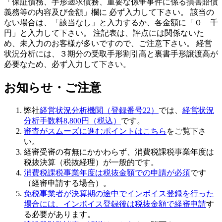
「保証債務、手形遡求債務、重要な係争事件に係る損害賠償
義務等の内容及び金額」欄に 必ず入力して下さい。 該当の
ない場合は、「該当なし」と入力するか、各金額に「０ 千
円」と入力して下さい。 注記表は、評点には関係ないた
め、未入力のお客様が多いですので、ご注意下さい。 経営
状況分析には、
３期分の受取手形割引高と裏書手形譲渡高が
必要
なため、必ず入力して下さい。
お知らせ・ご注意
弊社
経営状況分析機関（登録番号22）
では、
経営状況
分析手数料8,800円（税込）
です。
審査がスムーズに進むポイントはこちら
をご覧下さ
い。
経審受審の有無にかかわらず、消費税課税事業年度は
税抜決算（税抜経理）が一般的です。
消費税課税事業年度は税抜金額での申請が必須
です
（経審申請する場合）。
免税事業者が決算期の途中でインボイス登録を行った
場合には、インボイス登録後は税抜金額で経審申請
す
る必要があります。