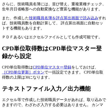
さらに、技術職員名簿には、並び替え、重複業種チェック、
生年月日省略形への自動変換など豊富な機能があります。
また、作成した
技術職員名簿を評点算出画面で読み込み
すれ
ば、技術職員数を自動計算して、 評点算出画面に自動セッ
トする機能もあります。
ＰＤＦあるいはエクセルファイルとしても作成可能です。
CPD単位取得数はCPD単位マスター登
録から設定
CPD単位取得数は
CPD単位マスター登録
をしておけば、
［CPD単位更新］ボタン
で一括設定できます。 CPD単位取
得数の上限は30になります。
テキストファイル入力／出力機能
エクセル等で作成した技術職員データがあれば、取り込みで
きますので、わざわざ入力する必要はありません。 カンマ