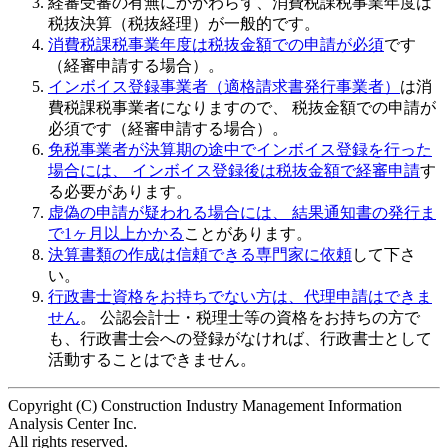
経審受審の有無にかかわらず、
消費税課税事業年度は
税抜決算（税抜経理）
が一般的です。
消費税課税事業年度は税抜金額での申請が必須
です
（経審申請する場合）。
インボイス登録事業者（適格請求書発行事業者）
は消
費税課税事業者になりますので、 税抜金額での申請が
必須です（経審申請する場合）。
免税事業者が決算期の途中でインボイス登録を行った
場合には、 インボイス登録後は税抜金額で経審申請
す
る必要があります。
虚偽の申請
が疑われる場合には、 結果通知書の発行ま
で1ヶ月以上かかる
ことがあります。
決算書類の作成は信頼できる専門家に依頼
して下さ
い。
行政書士資格をお持ちでない方は、代理申請はできま
せん
。 公認会計士・税理士等の資格をお持ちの方で
も、行政書士会への登録がなければ、行政書士として
活動することはできません。
Copyright (C) Construction Industry Management Information
Analysis Center Inc.
All rights reserved.