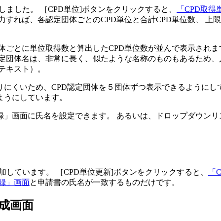
しました。 ［CPD単位]ボタンをクリックすると、
「CPD取
力すれば、各認定団体ごとのCPD単位と合計CPD単位数、
上限
団体ごとに単位取得数と算出したCPD単位数が並んで表示されま
D認定団体名は、非常に長く、似たような名称のものもあるため、
テキスト）。
りにくいため、
CPD認定団体を５団体ずつ表示
できるようにし
ようにしています。
録」画面に氏名を設定できます。 あるいは、ドロップダウン
加しています。 ［CPD単位更新]ボタンをクリックすると、
「
録」画面
と申請書の氏名が一致するものだけです。
成画面