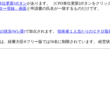
単位更新]ボタン
があります。 ［CPD単位更新]ボタンをクリッ
スター登録」画面
と申請書の氏名が一致するものだけです。
状況(W1-⑧)
で加点されます。
技術者１人当たりのＣＰＤ取
数は、経審大臣®フリー版では50名に制限されています。 経営