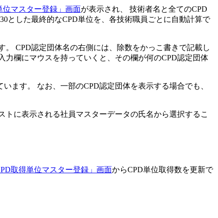
得単位マスター登録」画面
が表示され、 技術者名と全てのCPD
30とした最終的なCPD単位を、各技術職員ごとに自動計算
で
す。 CPD認定団体名の右側には、
除数をかっこ書きで記載
し
入力欄にマウスを持っていくと、その欄が何のCPD認定団体
ています。 なお、一部のCPD認定団体を表示する場合でも、
リストに表示される社員マスターデータの氏名から選択するこ
CPD取得単位マスター登録」画面
からCPD単位取得数を更新で