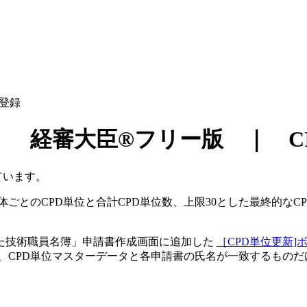
登録
 経審大臣®フリー版 ｜ CIA
ています。
体ごとのCPD単位と合計CPD単位数、上限30とした最終的なC
。
した技術職員名簿」申請書作成画面に追加した
［CPD単位更新]
は、CPD単位マスターデータと各申請書の氏名が一致するものだ