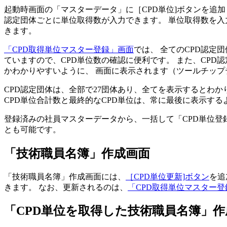
起動時画面の「マスターデータ」に
［CPD単位]ボタンを追加
認定団体ごとに単位取得数が入力できます。 単位取得数を入
きます。
「CPD取得単位マスター登録」画面
では、 全てのCPD認定
ていますので、CPD単位数の確認に便利です。 また、CP
かわかりやすいように、 画面に表示されます（ツールチップ
CPD認定団体は、全部で27団体あり、全てを表示するとわか
CPD単位合計数と最終的なCPD単位は、常に最後に表示する
登録済みの社員マスターデータから、一括して「CPD単位登
とも可能です。
「技術職員名簿」作成画面
「技術職員名簿」作成画面には、
［CPD単位更新]ボタン
を追
きます。 なお、更新されるのは、
「CPD取得単位マスター登
「CPD単位を取得した技術職員名簿」作