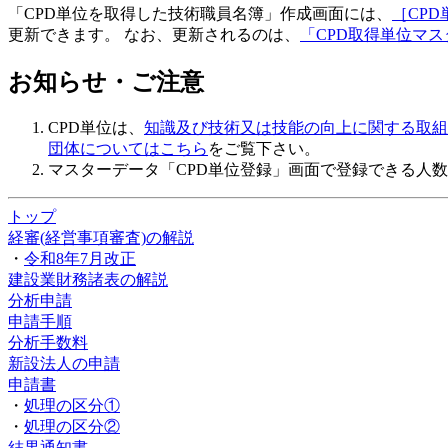
「CPD単位を取得した技術職員名簿」作成画面には、
［CPD
更新できます。 なお、更新されるのは、
「CPD取得単位マ
お知らせ・ご注意
CPD単位は、
知識及び技術又は技能の向上に関する取組の
団体についてはこちら
をご覧下さい。
マスターデータ「CPD単位登録」画面で登録できる人
トップ
経審(経営事項審査)の解説
・
令和8年7月改正
建設業財務諸表の解説
分析申請
申請手順
分析手数料
新設法人の申請
申請書
・
処理の区分①
・
処理の区分②
結果通知書