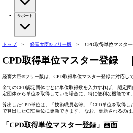
サポート
トップ
>
経審大臣®フリー版
> CPD取得単位マスター
CPD取得単位マスター登録 ｜
経審大臣®フリー版は、CPD取得単位マスター登録に対応し
全ての
CPD認定団体ごとに単位取得数を入力
すれば、 認定団
定団体から単位を取得している場合に、特に便利な機能です
算出したCPD単位は、「技術職員名簿」「CPD単位を取得
で算出したCPD単位に更新できます。 なお、更新されるの
「CPD取得単位マスター登録」画面