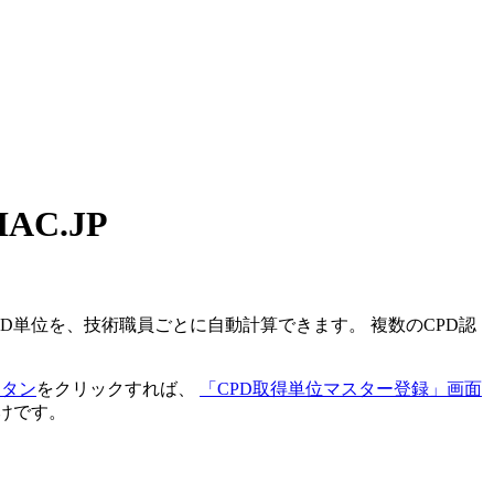
C.JP
PD単位を、
技術職員ごとに自動計算
できます。 複数のCPD認
ボタン
をクリックすれば、
「CPD取得単位マスター登録」画面
けです。