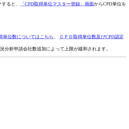
クすると、
「CPD取得単位マスター登録」画面
からCPD単位を
得単位数についてはこちら
、
ＣＰＤ取得単位数及びCPD認定
状況分析申請会社数追加によって上限が緩和されます。