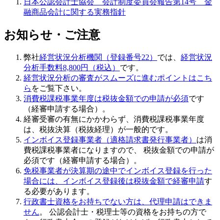
日本公認会計士協会 会計制度委員会報告第14号 金
融商品会計に関する実務指針
お知らせ・ご注意
弊社
経営状況分析機関（登録番号22）
では、
経営状況
分析手数料8,800円（税込）
です。
経営状況分析の審査がスムーズに進むポイントはこち
ら
をご覧下さい。
消費税課税事業年度は税抜金額での申請が必須
です
（経審申請する場合）。
経審受審の有無にかかわらず、消費税課税事業年度
は、税抜決算（税抜経理）が一般的です。
インボイス登録事業者（適格請求書発行事業者）
は消
費税課税事業者になりますので、 税抜金額での申請が
必須です（経審申請する場合）。
免税事業者が決算期の途中でインボイス登録を行った
場合には、インボイス登録後は税抜金額で経審申請
す
る必要があります。
行政書士資格をお持ちでない方は、代理申請はできま
せん
。 公認会計士・税理士等の資格をお持ちの方で