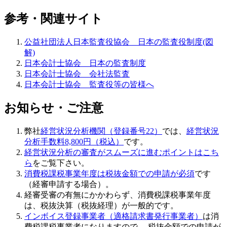
参考・関連サイト
公益社団法人日本監査役協会 日本の監査役制度(図
解)
日本会計士協会 日本の監査制度
日本会計士協会 会社法監査
日本会計士協会 監査役等の皆様へ
お知らせ・ご注意
弊社
経営状況分析機関（登録番号22）
では、
経営状況
分析手数料8,800円（税込）
です。
経営状況分析の審査がスムーズに進むポイントはこち
ら
をご覧下さい。
消費税課税事業年度は税抜金額での申請が必須
です
（経審申請する場合）。
経審受審の有無にかかわらず、消費税課税事業年度
は、税抜決算（税抜経理）が一般的です。
インボイス登録事業者（適格請求書発行事業者）
は消
費税課税事業者になりますので、 税抜金額での申請が