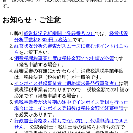
す。
お知らせ・ご注意
弊社
経営状況分析機関（登録番号22）
では、
経営状況
分析手数料8,800円（税込）
です。
経営状況分析の審査がスムーズに進むポイントはこち
ら
をご覧下さい。
消費税課税事業年度は税抜金額での申請が必須
です
（経審申請する場合）。
経審受審の有無にかかわらず、消費税課税事業年度
は、税抜決算（税抜経理）が一般的です。
インボイス登録事業者（適格請求書発行事業者）
は消
費税課税事業者になりますので、 税抜金額での申請が
必須です（経審申請する場合）。
免税事業者が決算期の途中でインボイス登録を行った
場合には、インボイス登録後は税抜金額で経審申請
す
る必要があります。
行政書士資格をお持ちでない方は、代理申請はできま
せん
。 公認会計士・税理士等の資格をお持ちの方で