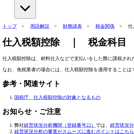
トップ
>
用語解説
>
財務諸表
>
税金関係
> 仕
仕入税額控除 ｜ 税金科目 ｜
仕入税額控除は、材料仕入などで支払いをした際に課税され
なお、免税業者の場合には、仕入税額控除を適用することは
参考・関連サイト
国税庁 仕入税額控除の対象となるもの
お知らせ・ご注意
弊社
経営状況分析機関（登録番号22）
では、
経営状況分
経営状況分析の審査がスムーズに進むポイントはこちら