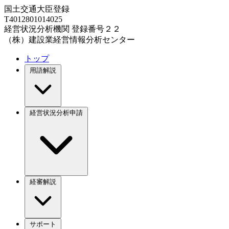
国土交通大臣登録
T4012801014025
経営状況分析機関 登録番号２２
（株）建設業経営情報分析センター
トップ
用語解説
経営状況分析申請
経審解説
サポート