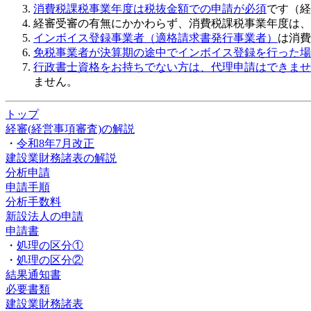
消費税課税事業年度は税抜金額での申請が必須
です（経
経審受審の有無にかかわらず、消費税課税事業年度は、
インボイス登録事業者（適格請求書発行事業者）
は消費
免税事業者が決算期の途中でインボイス登録を行った場
行政書士資格をお持ちでない方は、代理申請はできませ
ません。
トップ
経審(経営事項審査)の解説
・
令和8年7月改正
建設業財務諸表の解説
分析申請
申請手順
分析手数料
新設法人の申請
申請書
・
処理の区分①
・
処理の区分②
結果通知書
必要書類
建設業財務諸表