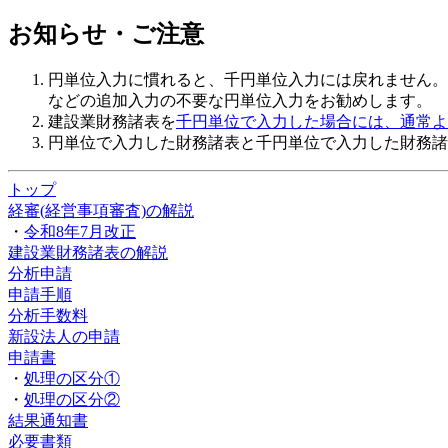
お知らせ・ご注意
円単位入力に慣れると、千円単位入力には戻れません
などの追加入力の不要な
円単位
入力をお勧めします。
建設業財務諸表を
千円単位で入力した場合には、通常よ
円単位で入力した財務諸表と千円単位で入力した財務諸
トップ
経審(経営事項審査)の解説
・
令和8年7月改正
建設業財務諸表の解説
分析申請
申請手順
分析手数料
新設法人の申請
申請書
・
処理の区分①
・
処理の区分②
結果通知書
必要書類