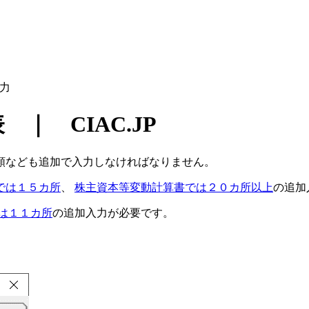
力
｜ CIAC.JP
額なども追加で入力しなければなりません
。
では１５カ所
、
株主資本等変動計算書では２０カ所以上
の追加
は１１カ所
の追加入力が必要です。