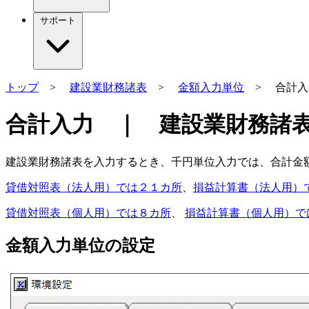
サポート
トップ
>
建設業財務諸表
>
金額入力単位
> 合計入
合計入力 ｜ 建設業財務諸表 
建設業財務諸表を入力するとき、
千円単位入力では、合計金
貸借対照表（法人用）では２１カ所
、
損益計算書（法人用）
貸借対照表（個人用）では８カ所
、
損益計算書（個人用）で
金額入力単位の設定