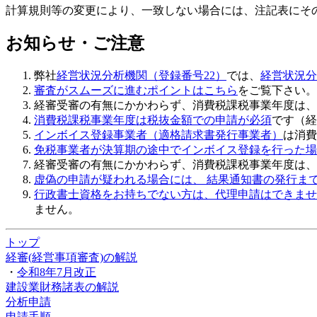
計算規則等の変更により、一致しない場合には、注記表にその
お知らせ・ご注意
弊社
経営状況分析機関（登録番号22）
では、
経営状況分
審査がスムーズに進むポイントはこちら
をご覧下さい。
経審受審の有無にかかわらず、消費税課税事業年度は、
消費税課税事業年度は税抜金額での申請が必須
です（経
インボイス登録事業者（適格請求書発行事業者）
は消費
免税事業者が決算期の途中でインボイス登録を行った場
経審受審の有無にかかわらず、
消費税課税事業年度は、
虚偽の申請
が疑われる場合には、 結果通知書の発行ま
行政書士資格をお持ちでない方は、代理申請はできませ
ません。
トップ
経審(経営事項審査)の解説
・
令和8年7月改正
建設業財務諸表の解説
分析申請
申請手順