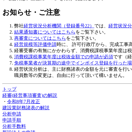
お知らせ・ご注意
弊社
経営状況分析機関（登録番号22）
では、
経営状況分
結果通知書についてはこちら
をご覧下さい。
再審査についてはこちら
をご覧下さい。
経営規模等評価申請
時に、 許可行政庁から、完成工事
経審受審の有無にかかわらず、
消費税課税事業年度は税
消費税課税事業年度は税抜金額での申請が必須
です（経
免税事業者が決算期の途中でインボイス登録を行った場
経営状況分析は、主に財務諸表の金額を元に審査を行い
職員数等の変更は、自由に行って頂いて構いません。
トップ
経審(経営事項審査)の解説
・
令和8年7月改正
建設業財務諸表の解説
分析申請
申請手順
分析手数料