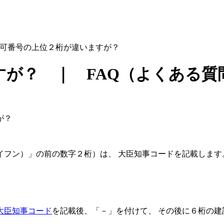
可番号の上位２桁が違いますが？
が？ ｜ FAQ（よくある質
が？
イフン）」の前の数字２桁）は、
大臣知事コード
を記載します
大臣知事コード
を記載後、「－」を付けて、 その後に６桁の