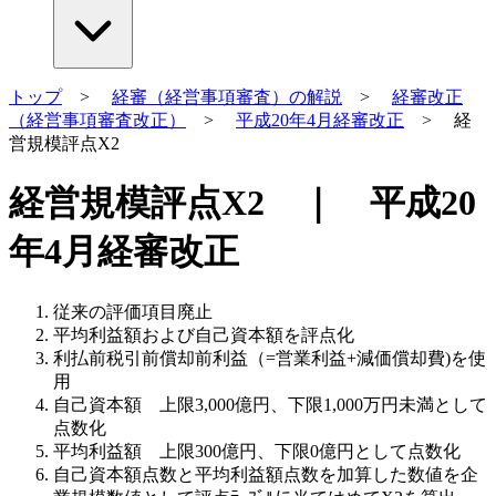
トップ
>
経審（経営事項審査）の解説
>
経審改正
（経営事項審査改正）
>
平成20年4月経審改正
> 経
営規模評点X2
経営規模評点X2 ｜ 平成20
年4月経審改正
従来の評価項目廃止
平均利益額および自己資本額を評点化
利払前税引前償却前利益（=営業利益+減価償却費)を使
用
自己資本額 上限3,000億円、下限1,000万円未満として
点数化
平均利益額 上限300億円、下限0億円として点数化
自己資本額点数と平均利益額点数を加算した数値を企