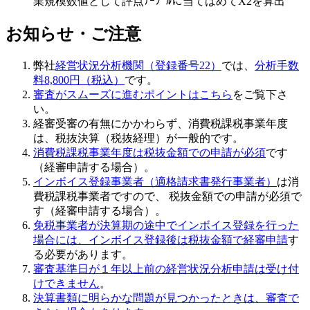
業規模数値として評点ﾃｰﾌﾞﾙに当てはめてX2を算出
お知らせ・ご注意
弊社
経営状況分析機関（登録番号22）
では、
分析手数
料8,800円（税込）
です。
審査がスムーズに進むポイントはこちら
をご覧下さ
い。
経審受審の有無にかかわらず、
消費税課税事業年度
は、税抜決算（税抜経理）が一般的
です。
消費税課税事業年度は税抜金額での申請が必須
です
（経審申請する場合）。
インボイス登録事業者（適格請求書発行事業者）
は消
費税課税事業者ですので、 税抜金額での申請が必須で
す（経審申請する場合）。
免税事業者が決算期の途中でインボイス登録を行った
場合には、インボイス登録後は税抜金額で経審申請
す
る必要があります。
審査基準日が１年以上前の経営状況分析申請は受け付
けできません
。
決算書類に明らかな問題が見つかったときは、審査で